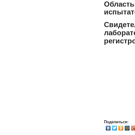
Обл
испытат
Свидет
лаборат
регистр
Поделиться: