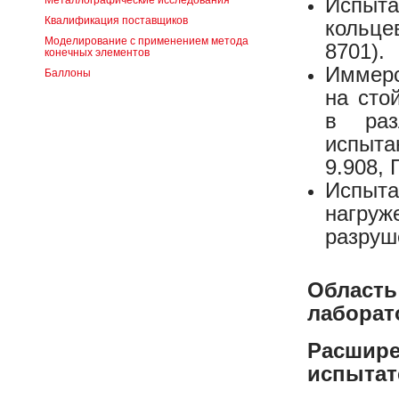
Испыта
Металлографические исследования
Квалификация поставщиков
кольце
Моделирование с применением метода
8701).
конечных элементов
Имме
Баллоны
на сто
в раз
испыта
9.908,
Испыт
нагру
разруш
Облас
лаборат
Расши
испытат