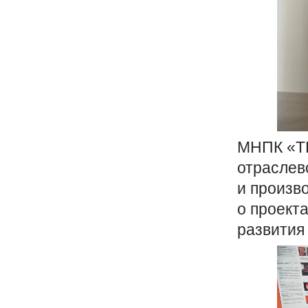
МНПК
«
Т
отраслев
и произв
о проект
развития