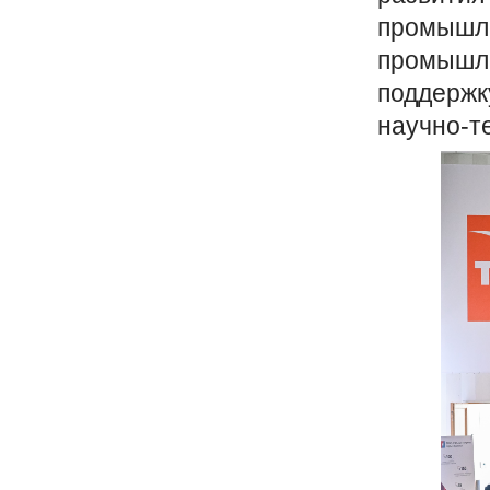
промышле
промышле
поддержк
научно-т