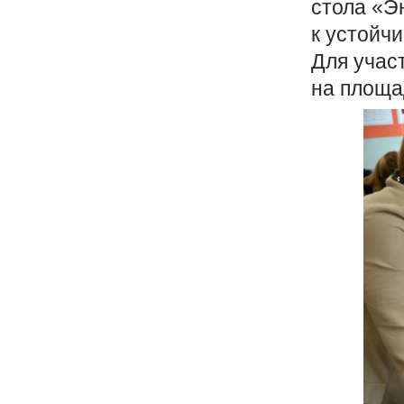
стола
«
Э
к устойч
Для учас
на площа