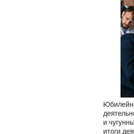
Юбилейна
деятельн
и чугунн
итоги де