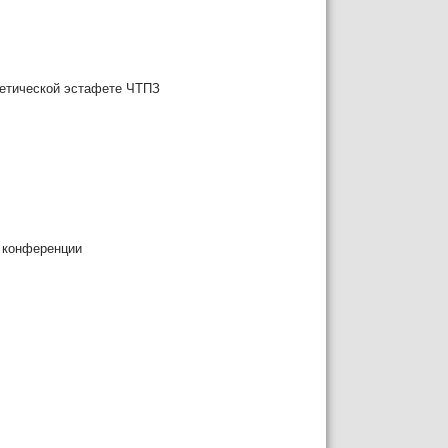
летической эстафете ЧТПЗ
 конференции